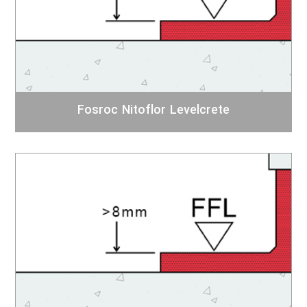
Fosroc Nitoflor Levelcrete