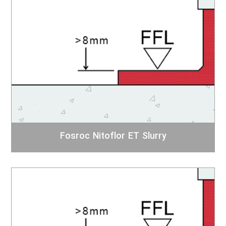
Fosroc Nitoflor ET Slurry