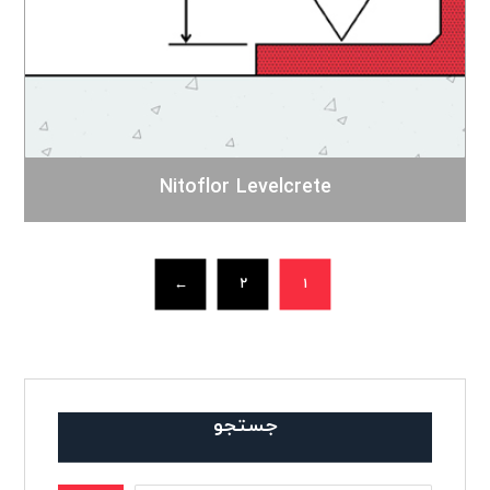
Nitoflor Levelcrete
←
۲
۱
جستجو